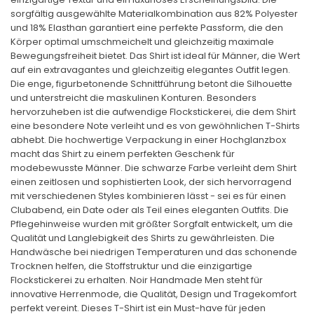
sorgfältig ausgewählte Materialkombination aus 82% Polyester
und 18% Elasthan garantiert eine perfekte Passform, die den
Körper optimal umschmeichelt und gleichzeitig maximale
Bewegungsfreiheit bietet. Das Shirt ist ideal für Männer, die Wert
auf ein extravagantes und gleichzeitig elegantes Outfit legen.
Die enge, figurbetonende Schnittführung betont die Silhouette
und unterstreicht die maskulinen Konturen. Besonders
hervorzuheben ist die aufwendige Flockstickerei, die dem Shirt
eine besondere Note verleiht und es von gewöhnlichen T-Shirts
abhebt. Die hochwertige Verpackung in einer Hochglanzbox
macht das Shirt zu einem perfekten Geschenk für
modebewusste Männer. Die schwarze Farbe verleiht dem Shirt
einen zeitlosen und sophistierten Look, der sich hervorragend
mit verschiedenen Styles kombinieren lässt - sei es für einen
Clubabend, ein Date oder als Teil eines eleganten Outfits. Die
Pflegehinweise wurden mit größter Sorgfalt entwickelt, um die
Qualität und Langlebigkeit des Shirts zu gewährleisten. Die
Handwäsche bei niedrigen Temperaturen und das schonende
Trocknen helfen, die Stoffstruktur und die einzigartige
Flockstickerei zu erhalten. Noir Handmade Men steht für
innovative Herrenmode, die Qualität, Design und Tragekomfort
perfekt vereint. Dieses T-Shirt ist ein Must-have für jeden