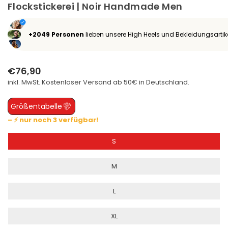
Flockstickerei | Noir Handmade Men
+2049 Personen
lieben unsere High Heels und Bekleidungsartik
€76,90
Normaler
inkl. MwSt. Kostenloser
Versand
ab 50€ in Deutschland.
Preis
Größentabelle
– ⚡ nur noch 3 verfügbar!
S
M
L
XL