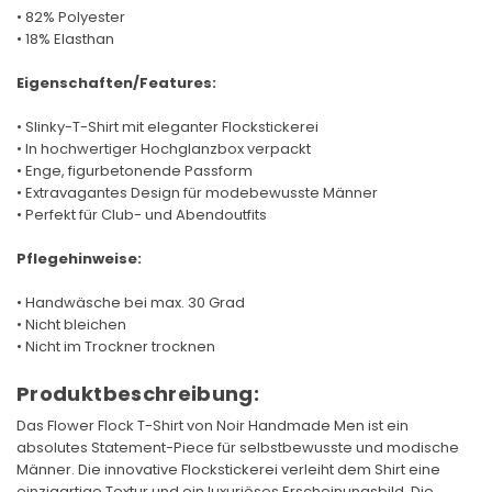
• 82% Polyester
• 18% Elasthan
Eigenschaften/Features:
• Slinky-T-Shirt mit eleganter Flockstickerei
• In hochwertiger Hochglanzbox verpackt
• Enge, figurbetonende Passform
• Extravagantes Design für modebewusste Männer
• Perfekt für Club- und Abendoutfits
Pflegehinweise:
• Handwäsche bei max. 30 Grad
• Nicht bleichen
• Nicht im Trockner trocknen
Produktbeschreibung:
Das Flower Flock T-Shirt von Noir Handmade Men ist ein
absolutes Statement-Piece für selbstbewusste und modische
Männer. Die innovative Flockstickerei verleiht dem Shirt eine
einzigartige Textur und ein luxuriöses Erscheinungsbild. Die