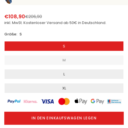
€108,90
€206,90
Normaler
inkl. MwSt. Kostenloser
Versand
ab 50€ in Deutschland.
Preis
Größe:
S
S
M
L
XL
IN DEN EINKAUFSWAGEN LEGEN