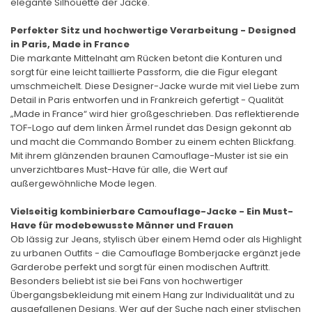
elegante Silhouette der Jacke.
Perfekter Sitz und hochwertige Verarbeitung - Designed
in Paris, Made in France
Die markante Mittelnaht am Rücken betont die Konturen und
sorgt für eine leicht taillierte Passform, die die Figur elegant
umschmeichelt. Diese Designer-Jacke wurde mit viel Liebe zum
Detail in Paris entworfen und in Frankreich gefertigt - Qualität
„Made in France“ wird hier großgeschrieben. Das reflektierende
TOF-Logo auf dem linken Ärmel rundet das Design gekonnt ab
und macht die Commando Bomber zu einem echten Blickfang.
Mit ihrem glänzenden braunen Camouflage-Muster ist sie ein
unverzichtbares Must-Have für alle, die Wert auf
außergewöhnliche Mode legen.
Vielseitig kombinierbare Camouflage-Jacke - Ein Must-
Have für modebewusste Männer und Frauen
Ob lässig zur Jeans, stylisch über einem Hemd oder als Highlight
zu urbanen Outfits - die Camouflage Bomberjacke ergänzt jede
Garderobe perfekt und sorgt für einen modischen Auftritt.
Besonders beliebt ist sie bei Fans von hochwertiger
Übergangsbekleidung mit einem Hang zur Individualität und zu
ausgefallenen Designs. Wer auf der Suche nach einer stylischen