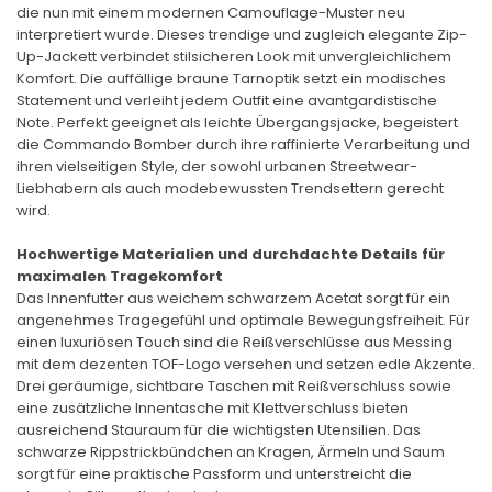
die nun mit einem modernen Camouflage-Muster neu
interpretiert wurde. Dieses trendige und zugleich elegante Zip-
Up-Jackett verbindet stilsicheren Look mit unvergleichlichem
Komfort. Die auffällige braune Tarnoptik setzt ein modisches
Statement und verleiht jedem Outfit eine avantgardistische
Note. Perfekt geeignet als leichte Übergangsjacke, begeistert
die Commando Bomber durch ihre raffinierte Verarbeitung und
ihren vielseitigen Style, der sowohl urbanen Streetwear-
Liebhabern als auch modebewussten Trendsettern gerecht
wird.
Hochwertige Materialien und durchdachte Details für
maximalen Tragekomfort
Das Innenfutter aus weichem schwarzem Acetat sorgt für ein
angenehmes Tragegefühl und optimale Bewegungsfreiheit. Für
einen luxuriösen Touch sind die Reißverschlüsse aus Messing
mit dem dezenten TOF-Logo versehen und setzen edle Akzente.
Drei geräumige, sichtbare Taschen mit Reißverschluss sowie
eine zusätzliche Innentasche mit Klettverschluss bieten
ausreichend Stauraum für die wichtigsten Utensilien. Das
schwarze Rippstrickbündchen an Kragen, Ärmeln und Saum
sorgt für eine praktische Passform und unterstreicht die