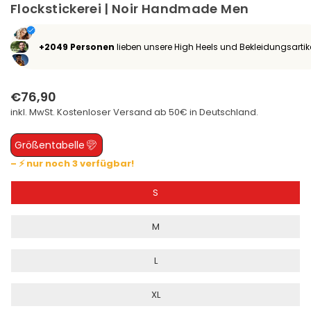
Flockstickerei | Noir Handmade Men
+2049 Personen
lieben unsere High Heels und Bekleidungsartik
€76,90
Normaler
inkl. MwSt. Kostenloser
Versand
ab 50€ in Deutschland.
Preis
Größentabelle
– ⚡ nur noch 3 verfügbar!
S
M
L
XL