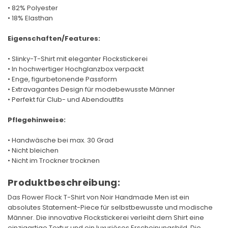
• 82% Polyester
• 18% Elasthan
Eigenschaften/Features:
• Slinky-T-Shirt mit eleganter Flockstickerei
• In hochwertiger Hochglanzbox verpackt
• Enge, figurbetonende Passform
• Extravagantes Design für modebewusste Männer
• Perfekt für Club- und Abendoutfits
Pflegehinweise:
• Handwäsche bei max. 30 Grad
• Nicht bleichen
• Nicht im Trockner trocknen
Produktbeschreibung:
Das Flower Flock T-Shirt von Noir Handmade Men ist ein
absolutes Statement-Piece für selbstbewusste und modische
Männer. Die innovative Flockstickerei verleiht dem Shirt eine
einzigartige Textur und ein luxuriöses Erscheinungsbild. Die