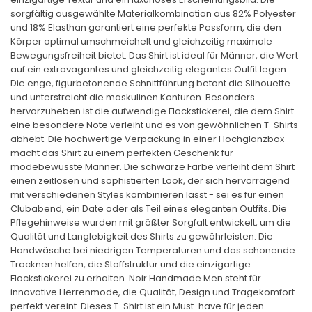
sorgfältig ausgewählte Materialkombination aus 82% Polyester
und 18% Elasthan garantiert eine perfekte Passform, die den
Körper optimal umschmeichelt und gleichzeitig maximale
Bewegungsfreiheit bietet. Das Shirt ist ideal für Männer, die Wert
auf ein extravagantes und gleichzeitig elegantes Outfit legen.
Die enge, figurbetonende Schnittführung betont die Silhouette
und unterstreicht die maskulinen Konturen. Besonders
hervorzuheben ist die aufwendige Flockstickerei, die dem Shirt
eine besondere Note verleiht und es von gewöhnlichen T-Shirts
abhebt. Die hochwertige Verpackung in einer Hochglanzbox
macht das Shirt zu einem perfekten Geschenk für
modebewusste Männer. Die schwarze Farbe verleiht dem Shirt
einen zeitlosen und sophistierten Look, der sich hervorragend
mit verschiedenen Styles kombinieren lässt - sei es für einen
Clubabend, ein Date oder als Teil eines eleganten Outfits. Die
Pflegehinweise wurden mit größter Sorgfalt entwickelt, um die
Qualität und Langlebigkeit des Shirts zu gewährleisten. Die
Handwäsche bei niedrigen Temperaturen und das schonende
Trocknen helfen, die Stoffstruktur und die einzigartige
Flockstickerei zu erhalten. Noir Handmade Men steht für
innovative Herrenmode, die Qualität, Design und Tragekomfort
perfekt vereint. Dieses T-Shirt ist ein Must-have für jeden