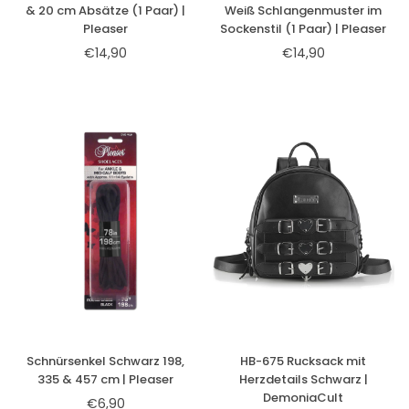
& 20 cm Absätze (1 Paar) |
Weiß Schlangenmuster im
Pleaser
Sockenstil (1 Paar) | Pleaser
€14,90
€14,90
Normaler
Normaler
Preis
Preis
Schnürsenkel Schwarz 198,
HB-675 Rucksack mit
335 & 457 cm | Pleaser
Herzdetails Schwarz |
DemoniaCult
€6,90