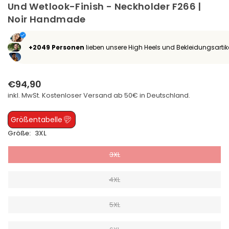
Und Wetlook-Finish - Neckholder F266 |
Noir Handmade
+2049 Personen
lieben unsere High Heels und Bekleidungsartik
€94,90
Normaler
inkl. MwSt. Kostenloser
Versand
ab 50€ in Deutschland.
Preis
Größentabelle
Größe:
3XL
3XL
4XL
5XL