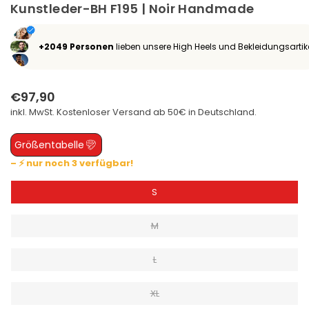
Kunstleder-BH F195 | Noir Handmade
+2049 Personen
lieben unsere High Heels und Bekleidungsartik
€97,90
Normaler
inkl. MwSt. Kostenloser
Versand
ab 50€ in Deutschland.
Preis
Größentabelle
– ⚡ nur noch 3 verfügbar!
S
M
L
XL