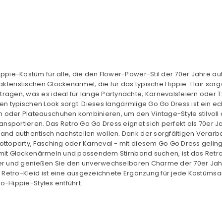
ippie-Kostüm für alle, die den Flower-Power-Stil der 70er Jahre 
kteristischen Glockenärmel, die für das typische Hippie-Flair sor
tragen, was es ideal für lange Partynächte, Karnevalsfeiern ode
 den typischen Look sorgt. Dieses langärmlige Go Go Dress ist ein e
der Plateauschuhen kombinieren, um den Vintage-Style stilvoll ab
ansportieren. Das Retro Go Go Dress eignet sich perfekt als 70er J
d authentisch nachstellen wollen. Dank der sorgfältigen Verarbei
toparty, Fasching oder Karneval - mit diesem Go Go Dress gelingt 
m mit Glockenärmeln und passendem Stirnband suchen, ist das Retr
Power und genießen Sie den unverwechselbaren Charme der 70er Jahr
es Retro-Kleid ist eine ausgezeichnete Ergänzung für jede Kostüm
o-Hippie-Styles entführt.