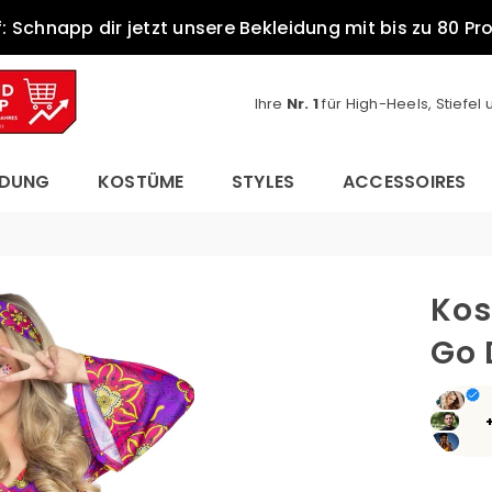
 Schnapp dir jetzt unsere Bekleidung mit bis zu 80 Pr
Ihre
Nr. 1
für High-Heels, Stiefel
IDUNG
KOSTÜME
STYLES
ACCESSOIRES
Kos
Go 