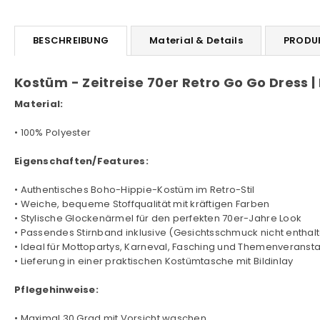
BESCHREIBUNG
Material & Details
PRODU
Kostüm - Zeitreise 70er Retro Go Go Dress 
Material:
• 100% Polyester
Eigenschaften/Features:
• Authentisches Boho-Hippie-Kostüm im Retro-Stil
• Weiche, bequeme Stoffqualität mit kräftigen Farben
• Stylische Glockenärmel für den perfekten 70er-Jahre Look
• Passendes Stirnband inklusive (Gesichtsschmuck nicht enthal
• Ideal für Mottopartys, Karneval, Fasching und Themenveranst
• Lieferung in einer praktischen Kostümtasche mit Bildinlay
Pflegehinweise:
• Maximal 30 Grad mit Vorsicht waschen