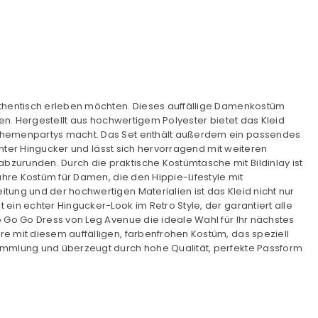
authentisch erleben möchten. Dieses auffällige Damenkostüm
gen. Hergestellt aus hochwertigem Polyester bietet das Kleid
r Themenpartys macht. Das Set enthält außerdem ein passendes
chter Hingucker und lässt sich hervorragend mit weiteren
zurunden. Durch die praktische Kostümtasche mit Bildinlay ist
ahre Kostüm für Damen, die den Hippie-Lifestyle mit
tung und der hochwertigen Materialien ist das Kleid nicht nur
ein echter Hingucker-Look im Retro Style, der garantiert alle
o Go Go Dress von Leg Avenue die ideale Wahl für Ihr nächstes
e mit diesem auffälligen, farbenfrohen Kostüm, das speziell
sammlung und überzeugt durch hohe Qualität, perfekte Passform