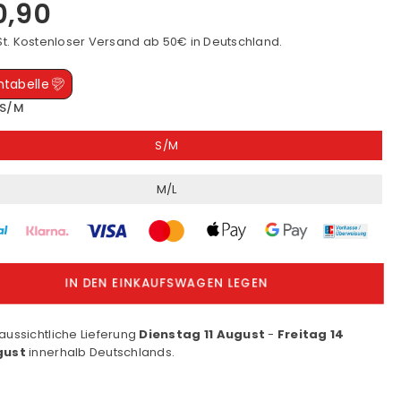
0,90
r
St. Kostenloser
Versand
ab 50€ in Deutschland.
tabelle
S/M
S/M
M/L
IN DEN EINKAUFSWAGEN LEGEN
aussichtliche Lieferung
Dienstag 11 August
-
Freitag 14
gust
innerhalb Deutschlands.