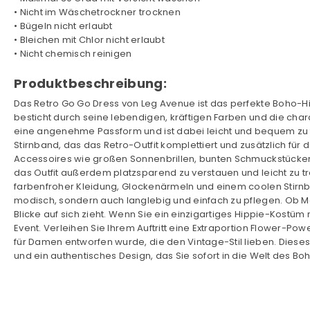
• Nicht im Wäschetrockner trocknen
• Bügeln nicht erlaubt
• Bleichen mit Chlor nicht erlaubt
• Nicht chemisch reinigen
Produktbeschreibung:
Das Retro Go Go Dress von Leg Avenue ist das perfekte Boho-H
besticht durch seine lebendigen, kräftigen Farben und die chara
eine angenehme Passform und ist dabei leicht und bequem zu 
Stirnband, das das Retro-Outfit komplettiert und zusätzlich für
Accessoires wie großen Sonnenbrillen, bunten Schmuckstücken o
das Outfit außerdem platzsparend zu verstauen und leicht zu tr
farbenfroher Kleidung, Glockenärmeln und einem coolen Stirnban
modisch, sondern auch langlebig und einfach zu pflegen. Ob Mot
Blicke auf sich zieht. Wenn Sie ein einzigartiges Hippie-Kostü
Event. Verleihen Sie Ihrem Auftritt eine Extraportion Flower-
für Damen entworfen wurde, die den Vintage-Stil lieben. Dies
und ein authentisches Design, das Sie sofort in die Welt des Boh