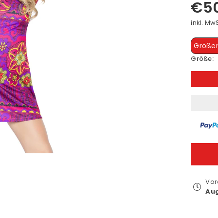
€5
Normale
Preis
inkl. Mw
Größen
Größe:
Vor
Au